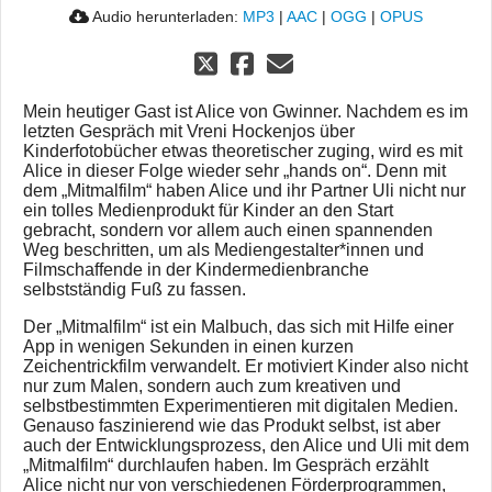
Audio herunterladen:
MP3
|
AAC
|
OGG
|
OPUS
Mein heutiger Gast ist Alice von Gwinner. Nachdem es im
letzten Gespräch mit Vreni Hockenjos über
Kinderfotobücher etwas theoretischer zuging, wird es mit
Alice in dieser Folge wieder sehr „hands on“. Denn mit
dem „Mitmalfilm“ haben Alice und ihr Partner Uli nicht nur
ein tolles Medienprodukt für Kinder an den Start
gebracht, sondern vor allem auch einen spannenden
Weg beschritten, um als Mediengestalter*innen und
Filmschaffende in der Kindermedienbranche
selbstständig Fuß zu fassen.
Der „Mitmalfilm“ ist ein Malbuch, das sich mit Hilfe einer
App in wenigen Sekunden in einen kurzen
Zeichentrickfilm verwandelt. Er motiviert Kinder also nicht
nur zum Malen, sondern auch zum kreativen und
selbstbestimmten Experimentieren mit digitalen Medien.
Genauso faszinierend wie das Produkt selbst, ist aber
auch der Entwicklungsprozess, den Alice und Uli mit dem
„Mitmalfilm“ durchlaufen haben. Im Gespräch erzählt
Alice nicht nur von verschiedenen Förderprogrammen,