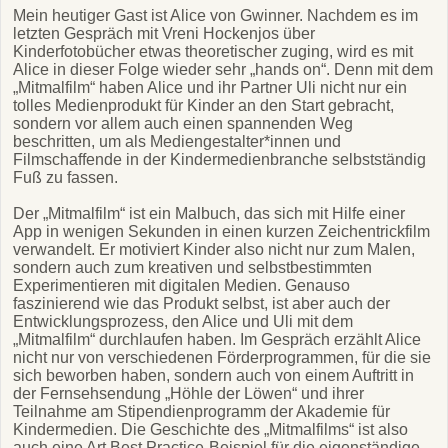
Mein heutiger Gast ist Alice von Gwinner. Nachdem es im
letzten Gespräch mit Vreni Hockenjos über
Kinderfotobücher etwas theoretischer zuging, wird es mit
Alice in dieser Folge wieder sehr „hands on“. Denn mit dem
„Mitmalfilm“ haben Alice und ihr Partner Uli nicht nur ein
tolles Medienprodukt für Kinder an den Start gebracht,
sondern vor allem auch einen spannenden Weg
beschritten, um als Mediengestalter*innen und
Filmschaffende in der Kindermedienbranche selbstständig
Fuß zu fassen.
Der „Mitmalfilm“ ist ein Malbuch, das sich mit Hilfe einer
App in wenigen Sekunden in einen kurzen Zeichentrickfilm
verwandelt. Er motiviert Kinder also nicht nur zum Malen,
sondern auch zum kreativen und selbstbestimmten
Experimentieren mit digitalen Medien. Genauso
faszinierend wie das Produkt selbst, ist aber auch der
Entwicklungsprozess, den Alice und Uli mit dem
„Mitmalfilm“ durchlaufen haben. Im Gespräch erzählt Alice
nicht nur von verschiedenen Förderprogrammen, für die sie
sich beworben haben, sondern auch von einem Auftritt in
der Fernsehsendung „Höhle der Löwen“ und ihrer
Teilnahme am Stipendienprogramm der Akademie für
Kindermedien. Die Geschichte des „Mitmalfilms“ ist also
auch eine Art Best Practice-Beispiel für die eigenständige